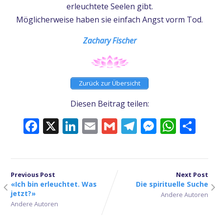
erleuchtete Seelen gibt.
Möglicherweise haben sie einfach Angst vorm Tod.
Zachary Fischer
Zurück zur Übersicht
Diesen Beitrag teilen:
Facebook
X
LinkedIn
Email
Gmail
Telegram
Messeng
What
Tei
Previous Post
Next Post
«Ich bin erleuchtet. Was
Die spirituelle Suche
jetzt?»
Andere Autoren
Andere Autoren