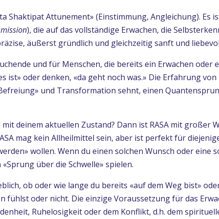
ta Shaktipat Attunement» (Einstimmung, Angleichung). Es ist
smission
), die auf das vollständige Erwachen, die Selbsterke
präzise, äußerst gründlich und gleichzeitig sanft und liebevol
 Suchende und für Menschen, die bereits ein Erwachen oder 
lles ist» oder denken, «da geht noch was.» Die Erfahrung vo
 «Befreiung» und Transformation sehnt, einen Quantensprun
n mit deinem aktuellen Zustand? Dann ist RASA mit großer W
SA mag kein Allheilmittel sein, aber ist perfekt für diejeni
 werden» wollen. Wenn du einen solchen Wunsch oder eine s
n «Sprung über die Schwelle» spielen.
lich, ob oder wie lange du bereits «auf dem Weg bist» oder
 fühlst oder nicht. Die einzige Voraussetzung für das Erwa
enheit, Ruhelosigkeit oder dem Konflikt, d.h. dem spirituell