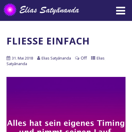
FLIESSE EINFACH
Off
31. Mai 2018
Elias Satyānanda
Elias
Satyānanda