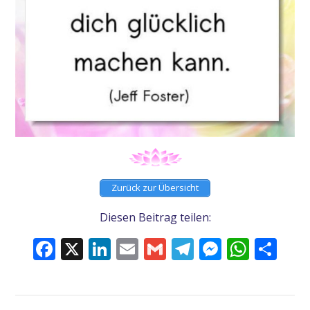
Zurück zur Übersicht
Diesen Beitrag teilen:
Facebook
X
LinkedIn
Email
Gmail
Telegram
Messeng
What
Tei