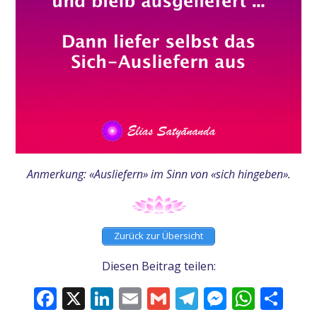
Anmerkung: «Ausliefern» im Sinn von «
sich hingeben».
Zurück zur Übersicht
Diesen Beitrag teilen:
Facebook
X
LinkedIn
Email
Gmail
Telegram
Messeng
What
Tei