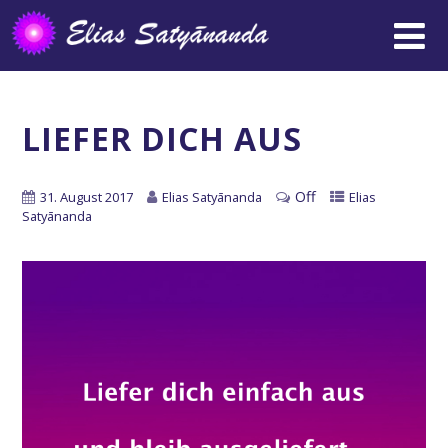
LIEFER DICH AUS
Off
31. August 2017
Elias Satyānanda
Elias
Satyānanda