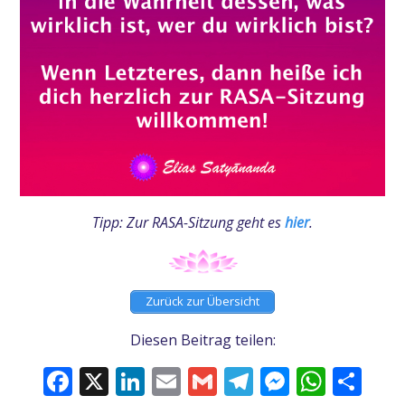
Tipp: Zur RASA-Sitzung geht es
hier
.
Zurück zur Übersicht
Diesen Beitrag teilen:
Facebook
X
LinkedIn
Email
Gmail
Telegram
Messeng
What
Tei