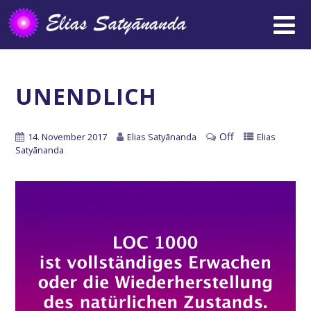
UNENDLICH
Off
14. November 2017
Elias Satyānanda
Elias
Satyānanda