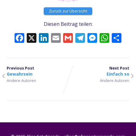
Zurück zur Übersicht
Diesen Beitrag teilen:
Facebook
X
LinkedIn
Email
Gmail
Telegram
Messeng
What
Tei
Previous Post
Next Post
Gewahrsein
Einfach so
Andere Autoren
Andere Autoren