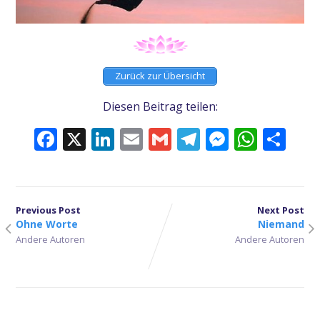
Zurück zur Übersicht
Diesen Beitrag teilen:
Facebook
X
LinkedIn
Email
Gmail
Telegram
Messeng
What
Tei
Previous Post
Next Post
Ohne Worte
Niemand
Andere Autoren
Andere Autoren