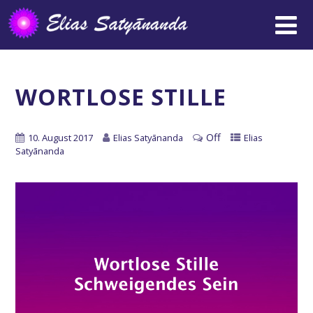
WORTLOSE STILLE
Off
10. August 2017
Elias Satyānanda
Elias
Satyānanda