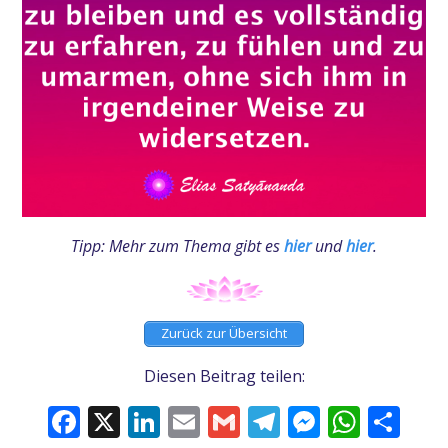
Tipp: Mehr zum Thema gibt es
hier
und
hier
.
Zurück zur Übersicht
Diesen Beitrag teilen:
Facebook
X
LinkedIn
Email
Gmail
Telegram
Messeng
What
Tei