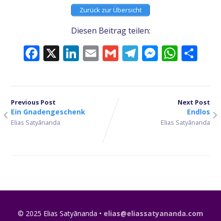
Zurück zur Übersicht
Diesen Beitrag teilen:
Facebook
X
LinkedIn
Email
Gmail
Telegram
Messeng
What
Tei
Previous Post
Next Post
Ein Gnadengeschenk
Endlos
Elias Satyānanda
Elias Satyānanda
© 2025 Elias Satyānanda •
elias@eliassatyananda.com