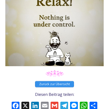
Zurück zur Übersicht
Diesen Beitrag teilen:
Facebook
X
LinkedIn
Email
Gmail
Telegram
Messeng
What
Tei