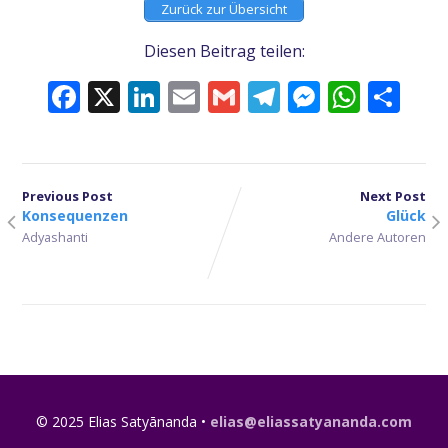
Zurück zur Übersicht
Diesen Beitrag teilen:
Facebook
X
LinkedIn
Email
Gmail
Telegram
Messeng
What
Tei
Previous Post
Next Post
Konsequenzen
Glück
Adyashanti
Andere Autoren
© 2025 Elias Satyānanda •
elias@eliassatyananda.com