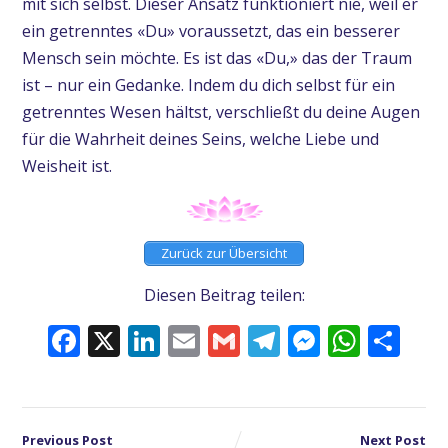
mit sich selbst. Dieser Ansatz funktioniert nie, weil er
ein getrenntes «Du» voraussetzt, das ein besserer
Mensch sein möchte. Es ist das «Du,» das der Traum
ist – nur ein Gedanke. Indem du dich selbst für ein
getrenntes Wesen hältst, verschließt du deine Augen
für die Wahrheit deines Seins, welche Liebe und
Weisheit ist.
Zurück zur Übersicht
Diesen Beitrag teilen:
Facebook
X
LinkedIn
Email
Gmail
Telegram
Messeng
What
Tei
Previous Post
Next Post