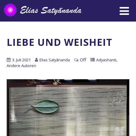
LIEBE UND WEISHEIT
Off
,
3. Juli 2021
Elias Satyānanda
Adyashanti
Andere Autoren