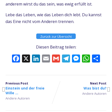
anderem wirst du das sein, was ewig erfüllt ist.
Lebe das Leben, wie das Leben dich lebt. Du kannst
das Eine nicht vom Anderen trennen.
Zurück zur Übersicht
Diesen Beitrag teilen:
Facebook
X
LinkedIn
Email
Gmail
Telegram
Messeng
What
Tei
Previous Post
Next Post
Einstein und der freie
Was bist du?
Wille …
Andere Autoren
Andere Autoren