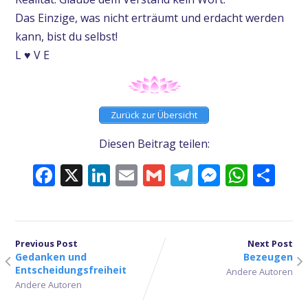
Das Einzige, was nicht erträumt und erdacht werden
kann, bist du selbst!
L ♥ V E
Zurück zur Übersicht
Diesen Beitrag teilen:
Facebook
X
LinkedIn
Email
Gmail
Telegram
Messeng
What
Tei
Previous Post
Next Post
Gedanken und
Bezeugen
Entscheidungsfreiheit
Andere Autoren
Andere Autoren