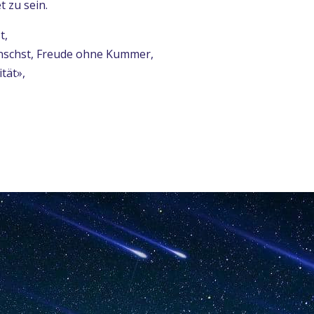
t zu sein.
t,
nschst, Freude ohne Kummer,
tät»,