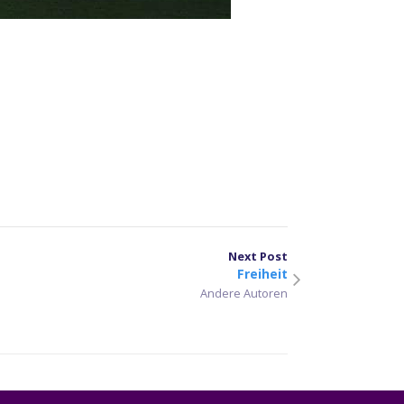
er
sApp
len
Next Post
Freiheit
Andere Autoren