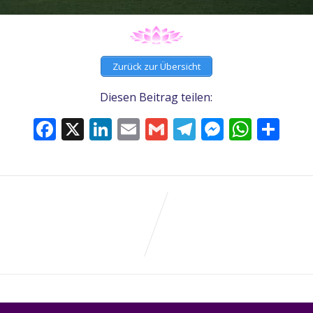
Zurück zur Übersicht
Diesen Beitrag teilen:
Facebook
X
LinkedIn
Email
Gmail
Telegram
Messeng
What
Tei